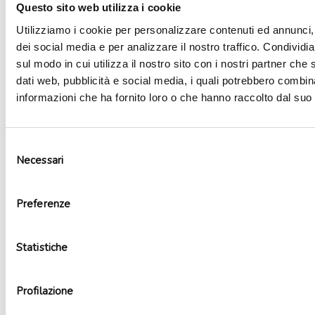
Questo sito web utilizza i cookie
Utilizziamo i cookie per personalizzare contenuti ed annunci, 
dei social media e per analizzare il nostro traffico. Condividi
sul modo in cui utilizza il nostro sito con i nostri partner che 
dati web, pubblicità e social media, i quali potrebbero combin
informazioni che ha fornito loro o che hanno raccolto dal suo u
Selezione
Necessari
del
consenso
Bicchieri plastica Lol Surprise
Preferenze
3,79
€
Aggiungi al carrello
Statistiche
Profilazione