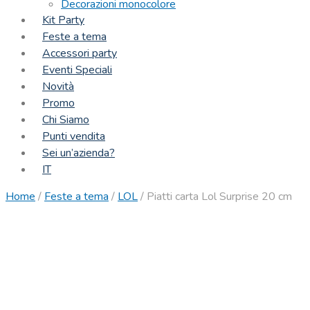
Decorazioni monocolore
Kit Party
Feste a tema
Accessori party
Eventi Speciali
Novità
Promo
Chi Siamo
Punti vendita
Sei un’azienda?
IT
Home
/
Feste a tema
/
LOL
/
Piatti carta Lol Surprise 20 cm