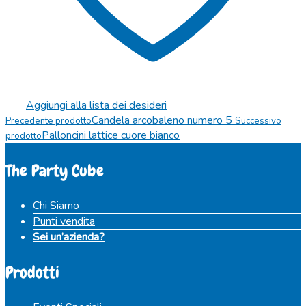
Aggiungi alla lista dei desideri
Candela arcobaleno numero 5
Precedente prodotto
Successivo
Palloncini lattice cuore bianco
prodotto
The Party Cube
Chi Siamo
Punti vendita
Sei un’azienda?
Prodotti