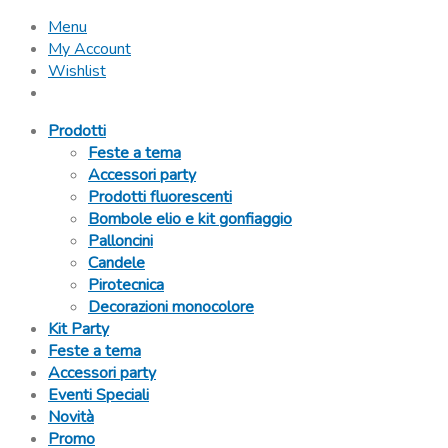
Menu
My Account
Wishlist
Prodotti
Feste a tema
Accessori party
Prodotti fluorescenti
Bombole elio e kit gonfiaggio
Palloncini
Candele
Pirotecnica
Decorazioni monocolore
Kit Party
Feste a tema
Accessori party
Eventi Speciali
Novità
Promo