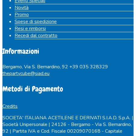
Eventi Speciali
Novità
Promo
Spese di spedizione
Resi e rimborsi
Recedi dal contratto
Informazioni
Bergamo, Via S. Bernardino, 92
+39 035 328329
thepartycube@siad.eu
Metodi di Pagamento
Credits
SOCIETA' ITALIANA ACETILENE E DERIVATI S.I.A.D. S.p.A. |
Società Unipersonale | 24126 - Bergamo - Via S. Bernardino,
92 | Partita IVA e Cod. Fiscale 00209070168 - Capitale