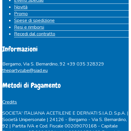
Eventi Speciali
Novità
Promo
Spese di spedizione
Resi e rimborsi
Recedi dal contratto
Informazioni
Bergamo, Via S. Bernardino, 92
+39 035 328329
thepartycube@siad.eu
Metodi di Pagamento
Credits
SOCIETA' ITALIANA ACETILENE E DERIVATI S.I.A.D. S.p.A. |
Società Unipersonale | 24126 - Bergamo - Via S. Bernardino,
92 | Partita IVA e Cod. Fiscale 00209070168 - Capitale