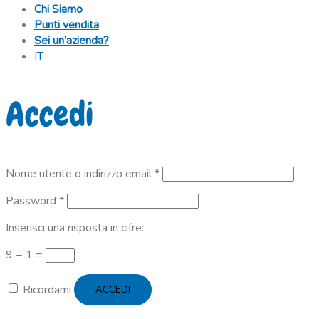
Chi Siamo
Punti vendita
Sei un’azienda?
IT
Accedi
Richiesto
Nome utente o indirizzo email
*
Richiesto
Password
*
Inserisci una risposta in cifre:
9 − 1 =
Ricordami
ACCEDI