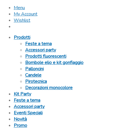
Menu
My Account
Wishlist
Prodotti
Feste a tema
Accessori party
Prodotti fluorescenti
Bombole elio e kit gonfiaggio
Palloncini
Candele
Pirotecnica
Decorazioni monocolore
Kit Party
Feste a tema
Accessori party
Eventi Speciali
Novità
Promo