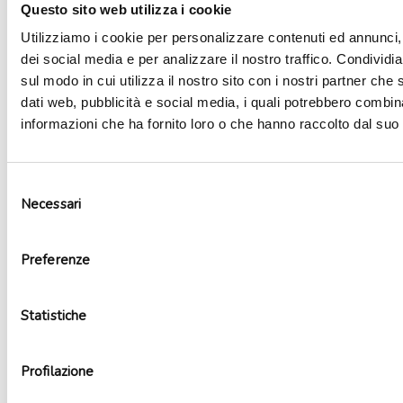
Questo sito web utilizza i cookie
Utilizziamo i cookie per personalizzare contenuti ed annunci, 
dei social media e per analizzare il nostro traffico. Condividi
sul modo in cui utilizza il nostro sito con i nostri partner che 
dati web, pubblicità e social media, i quali potrebbero combin
informazioni che ha fornito loro o che hanno raccolto dal suo u
Selezione
Necessari
del
consenso
Palloncino mylar fantasia numero 3
Preferenze
4,99
€
Aggiungi al carrello
Statistiche
Profilazione