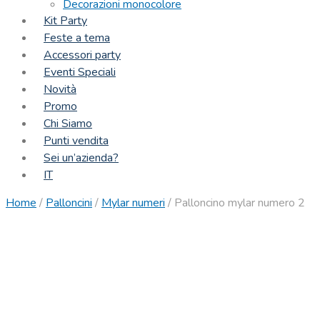
Decorazioni monocolore
Kit Party
Feste a tema
Accessori party
Eventi Speciali
Novità
Promo
Chi Siamo
Punti vendita
Sei un’azienda?
IT
Home
/
Palloncini
/
Mylar numeri
/
Palloncino mylar numero 2