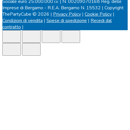
Sociale euro 25.000.000 i.v. | N. 00209070168 Reg. delle
Imprese di Bergamo - R.E.A. Bergamo N. 15532 | Copyright
ThePartyCube © 2026 |
Privacy Policy
|
Cookie Policy
|
Condizioni di vendita
|
Spese di spedizione
|
Recedi dal
contratto
|