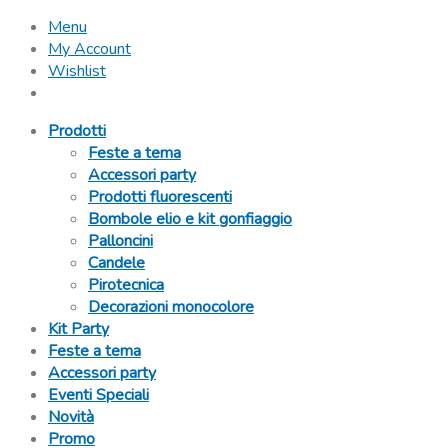
Menu
My Account
Wishlist
Prodotti
Feste a tema
Accessori party
Prodotti fluorescenti
Bombole elio e kit gonfiaggio
Palloncini
Candele
Pirotecnica
Decorazioni monocolore
Kit Party
Feste a tema
Accessori party
Eventi Speciali
Novità
Promo