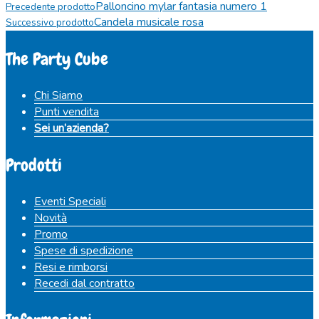
Palloncino mylar fantasia numero 1
Precedente prodotto
Candela musicale rosa
Successivo prodotto
The Party Cube
Chi Siamo
Punti vendita
Sei un’azienda?
Prodotti
Eventi Speciali
Novità
Promo
Spese di spedizione
Resi e rimborsi
Recedi dal contratto