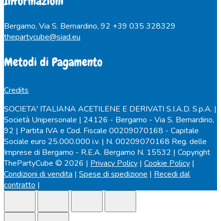
Informazioni
Bergamo, Via S. Bernardino, 92
+39 035 328329
thepartycube@siad.eu
Metodi di Pagamento
Credits
SOCIETA' ITALIANA ACETILENE E DERIVATI S.I.A.D. S.p.A. |
Società Unipersonale | 24126 - Bergamo - Via S. Bernardino,
92 | Partita IVA e Cod. Fiscale 00209070168 - Capitale
Sociale euro 25.000.000 i.v. | N. 00209070168 Reg. delle
Imprese di Bergamo - R.E.A. Bergamo N. 15532 | Copyright
ThePartyCube © 2026 |
Privacy Policy
|
Cookie Policy
|
Condizioni di vendita
|
Spese di spedizione
|
Recedi dal
contratto
|