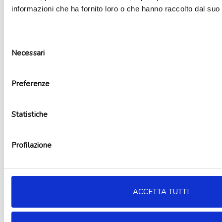
informazioni che ha fornito loro o che hanno raccolto dal suo u
Selezione
Necessari
del
Occhiali party unicorno
consenso
5,90
€
Aggiungi al carrello
Preferenze
Statistiche
Profilazione
ACCETTA TUTTI