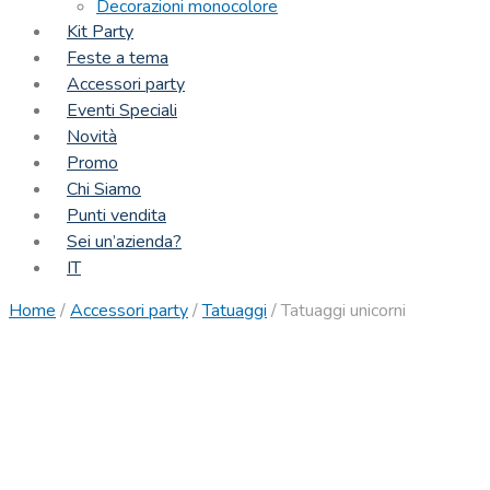
Decorazioni monocolore
Kit Party
Feste a tema
Accessori party
Eventi Speciali
Novità
Promo
Chi Siamo
Punti vendita
Sei un’azienda?
IT
Home
/
Accessori party
/
Tatuaggi
/
Tatuaggi unicorni